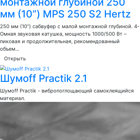
монтажной глубиной 250
мм (10”) MPS 250 S2 Hertz
250 мм (10”) сабвуфер с малой монтажной глубиной. 4-
Омная звуковая катушка, мощность 1000/500 Вт –
пиковая и продолжительная, рекомендованный
объем...
Открыть
Шумoff Practik 2.1
Шумоff Practik - вибропоглощающий самоклеящийся
материал.