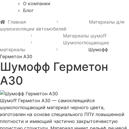
О компании
Блог
Главная
Материалы для
шумоизоляции автомобилей
Материалы шумoff
Шумопоглощающие
материалы
Шумофф
Герметон А30
Шумофф Герметон
А30
Шумоff Герметон А30 — самоклеящийся
шумопоглощающий материал черного цвета,
изготовлен на основе специального ППУ повышенной
плотности и имеющий частично закрытоячеистую
пористую структуру. Материал имеет рельеф лицевой