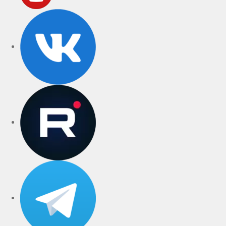
VK
rutube
Telegram