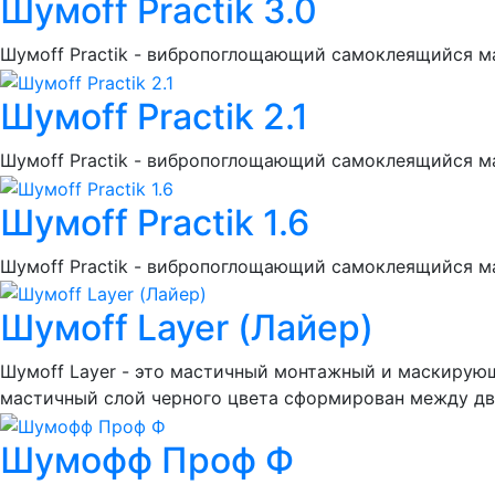
Шумoff Practik 3.0
Шумоff Practik - вибропоглощающий самоклеящийся м
Шумoff Practik 2.1
Шумоff Practik - вибропоглощающий самоклеящийся м
Шумoff Practik 1.6
Шумоff Practik - вибропоглощающий самоклеящийся м
Шумоff Layer (Лайер)
Шумоff Layer - это мастичный монтажный и маскирую
мастичный слой черного цвета сформирован между дву
Шумофф Проф Ф