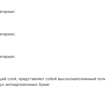
атериал.
атериал.
атериал.
щий слой, представляет собой высоконаполненный по
х антиадгезионных бумаг.