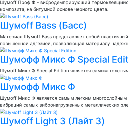
Шумоff Проф Ф - вибродемпфирующий термоклеящийся
композита, на битумной основе черного цвета.
Шумоff Bass (Басс)
Материал Шумоff Bass представляет собой пластичный
повышенной адгезией, позволяющая материалу надежно
Шумофф Микс Ф Special Edit
Шумоff Микс Ф Special Edition является самым толс
Шумофф Микс Ф
Шумоff Микс Ф является самым легким многослойным
вибраций самых вибронагруженных металлических эле
Шумоff Light 3 (Лайт 3)