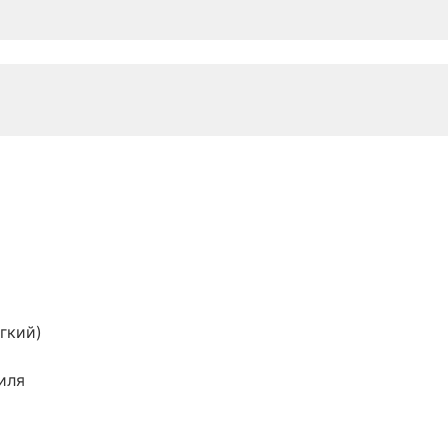
гкий)
иля