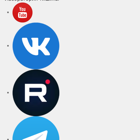
YouTube
VK
rutube
Telegram