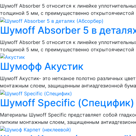
Шумоff Absorber 5 относится к линейке уплотнительн
толщиной 5 мм, с преимущественно открытоячеистой 
Шумoff Absorber 5 в деталя
Шумоff Absorber 5 относится к линейке уплотнительн
толщиной 5 мм, с преимущественно открытоячеистой 
Шумофф Акустик
Шумоff Акустик- это нетканое полотно различных цве
монтажным слоем, защищенным антиадгезионной бумаг
Шумоff Specific (Специфик)
Материалы Шумоff Specific представляет собой гладк
липким монтажным слоем, защищенным антиадгезионн