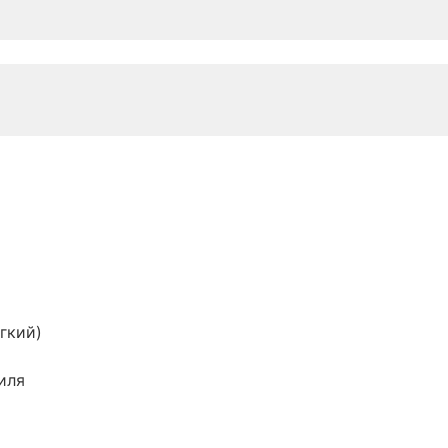
гкий)
иля