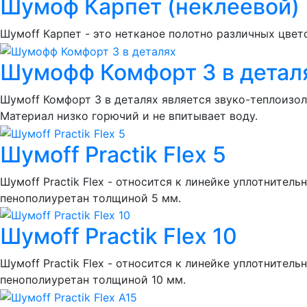
Шумоф Карпет (неклеевой)
Шумоff Карпет - это нетканое полотно различных цвет
Шумофф Комфорт 3 в детал
Шумоff Комфорт 3 в деталях является звуко-теплоизо
Материал низко горючий и не впитывает воду.
Шумoff Practik Flex 5
Шумоff Practik Flex - относится к линейке уплотнит
пенополиуретан толщиной 5 мм.
Шумoff Practik Flex 10
Шумоff Practik Flex - относится к линейке уплотнит
пенополиуретан толщиной 10 мм.