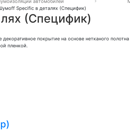
шумоизоляции автомобилей
Шумоff Specific в деталях (Специфик)
алях (Специфик)
ое декоративное покрытие на основе нетканого полотн
ой пленкой.
я
р)