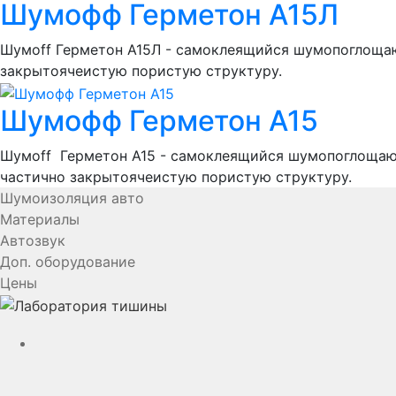
Шумофф Герметон А15Л
Шумоff Герметон А15Л - самоклеящийся шумопоглощаю
закрытоячеистую пористую структуру.
Шумофф Герметон А15
Шумоff Герметон А15 - самоклеящийся шумопоглощающ
частично закрытоячеистую пористую структуру.
Шумоизоляция авто
Материалы
Автозвук
Доп. оборудование
Цены
YouTube
VK