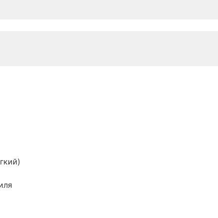
гкий)
иля