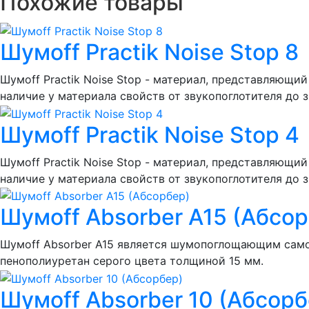
Похожие товары
Шумoff Practik Noise Stop 8
Шумоff Practik Noise Stop - материал, представляющи
наличие у материала свойств от звукопоглотителя до 
Шумoff Practik Noise Stop 4
Шумоff Practik Noise Stop - материал, представляющи
наличие у материала свойств от звукопоглотителя до 
Шумoff Absorber А15 (Абсо
Шумоff Absorber А15 является шумопоглощающим само
пенополиуретан серого цвета толщиной 15 мм.
Шумoff Absorber 10 (Абсорб