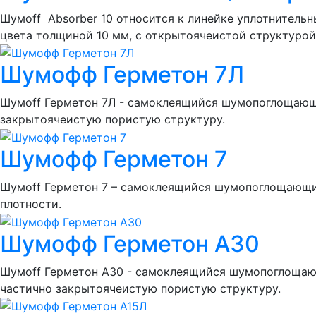
Шумоff Absorber 10 относится к линейке уплотнител
цвета толщиной 10 мм, с открытоячеистой структурой
Шумофф Герметон 7Л
Шумоff Герметон 7Л - самоклеящийся шумопоглощающ
закрытоячеистую пористую структуру.
Шумофф Герметон 7
Шумоff Герметон 7 – самоклеящийся шумопоглощающий
плотности.
Шумофф Герметон А30
Шумоff Герметон А30 - самоклеящийся шумопоглощающ
частично закрытоячеистую пористую структуру.