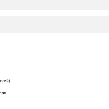
гкий)
иля