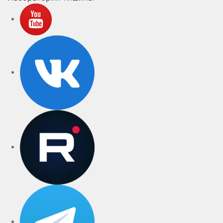
YouTube
VK
rutube
Telegram