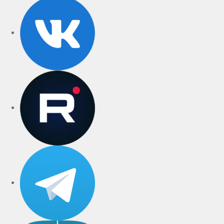
VK
rutube
Telegram