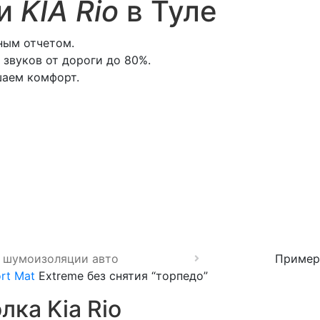
ии
KIA Rio
в Туле
ьным отчетом.
звуков от дороги до 80%.
шаем комфорт.
 шумоизоляции авто
Пример 
rt Mat
Extreme без снятия “торпедо”
ка Kia Rio