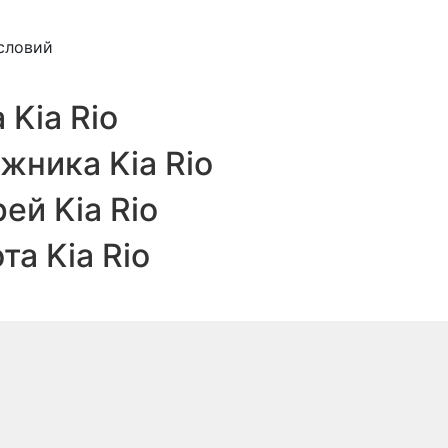
словий
Kia Rio
ника Kia Rio
й Kia Rio
а Kia Rio