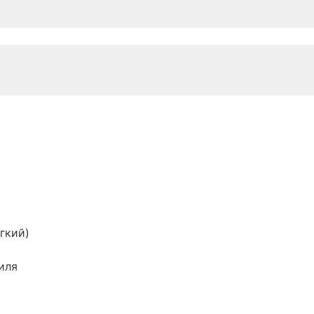
гкий)
иля