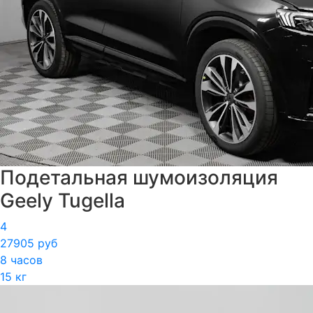
Подетальная шумоизоляция
Geely Tugella
4
27905 руб
8 часов
15 кг