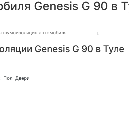
биля Genesis G 90 в Т
я шумоизоляция автомобиля
ляции Genesis G 90 в Туле
к
Пол
Двери