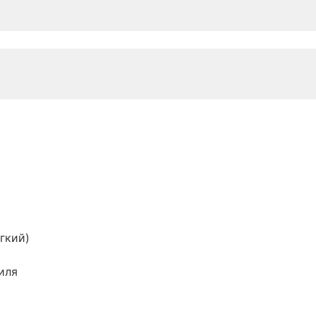
гкий)
иля