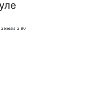
уле
Genesis G 90