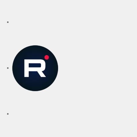
VK
rutube
Telegram