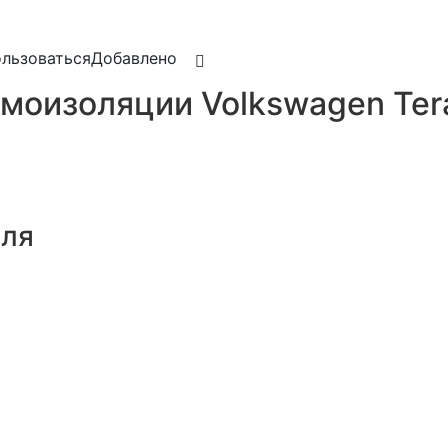
льзоваться
Добавлено
моизоляции Volkswagen Ter
иля