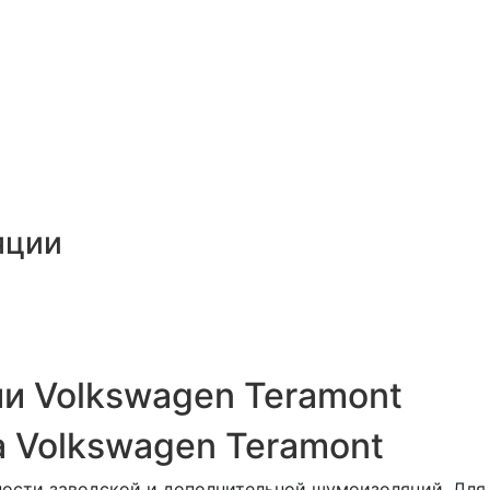
яции
и Volkswagen Teramont
 Volkswagen Teramont
ости заводской и дополнительной шумоизоляций. Для 