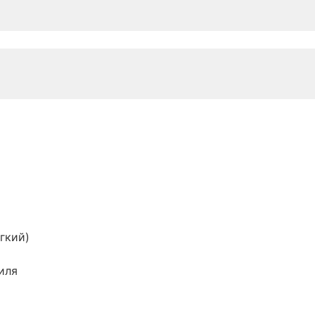
гкий)
иля