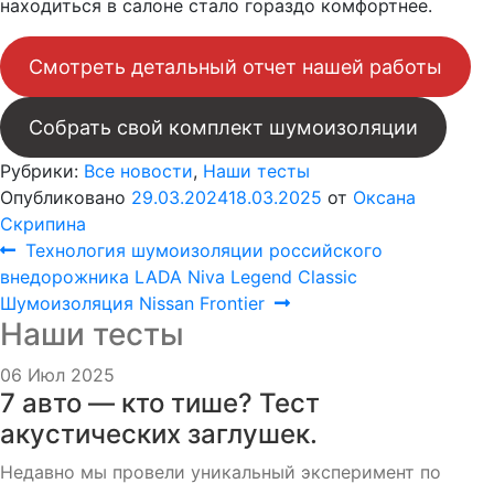
находиться в салоне стало гораздо комфортнее.
Смотреть детальный отчет нашей работы
Собрать свой комплект шумоизоляции
Рубрики:
Все новости
,
Наши тесты
Опубликовано
29.03.2024
18.03.2025
от
Оксана
Скрипина
Навигация
Предыдущая
Технология шумоизоляции российского
запись:
внедорожника LADA Niva Legend Classic
по
Следующая
Шумоизоляция Nissan Frontier
Наши тесты
запись:
записям
06 Июл 2025
7 авто — кто тише? Тест
акустических заглушек.
Недавно мы провели уникальный эксперимент по