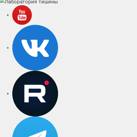
YouTube
VK
rutube
Telegram