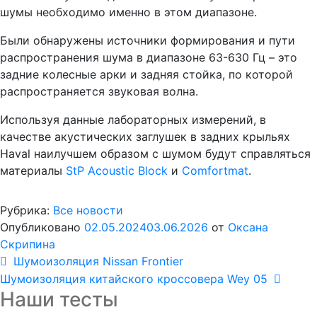
шумы необходимо именно в этом диапазоне.
Были обнаружены источники формирования и пути
распространения шума в диапазоне 63-630 Гц – это
задние колесные арки и задняя стойка, по которой
распространяется звуковая волна.
Используя данные лабораторных измерений, в
качестве акустических заглушек в задних крыльях
Haval наилучшем образом с шумом будут справляться
материалы
StP Acoustic Block
и
Comfortmat
.
Рубрика:
Все новости
Опубликовано
02.05.2024
03.06.2026
от
Оксана
Скрипина
Навигация
Предыдущая
Шумоизоляция Nissan Frontier
запись:
Следующая
Шумоизоляция китайского кроссовера Wey 05
по
Наши тесты
запись: